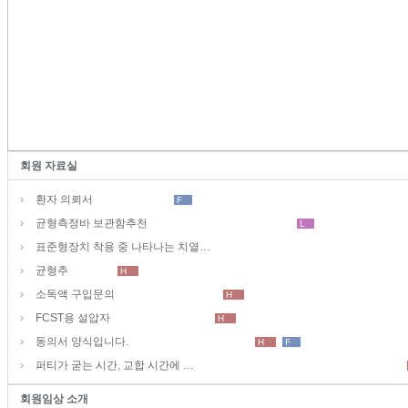
회원 자료실
›
환자 의뢰서
F
›
균형측정바 보관함추천
L
›
표준형장치 착용 중 나타나는 치열…
›
균형추
H
›
소독액 구입문의
H
›
FCST용 설압자
H
›
동의서 양식입니다.
H
F
›
퍼티가 굳는 시간, 교합 시간에 …
회원임상 소개