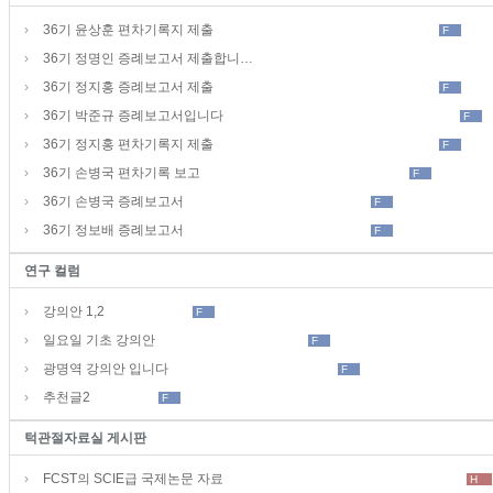
›
36기 윤상훈 편차기록지 제출
F
›
36기 정명인 증례보고서 제출합니…
›
36기 정지홍 증례보고서 제출
F
›
36기 박준규 증례보고서입니다
F
›
36기 정지홍 편차기록지 제출
F
›
36기 손병국 편차기록 보고
F
›
36기 손병국 증례보고서
F
›
36기 정보배 증례보고서
F
연구 컬럼
›
강의안 1,2
F
›
일요일 기초 강의안
F
›
광명역 강의안 입니다
F
›
추천글2
F
턱관절자료실 게시판
›
FCST의 SCIE급 국제논문 자료
H