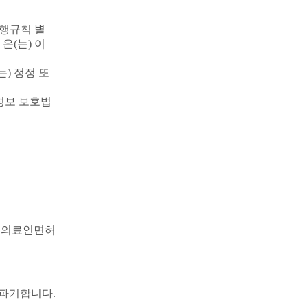
행규칙 별
은(는) 이
) 정정 또
정보 보호법
도, 의료인면허
 파기합니다.