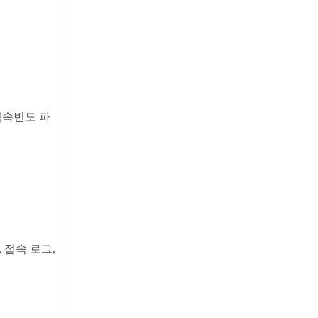
접속빈도 파
, 접속 로그,