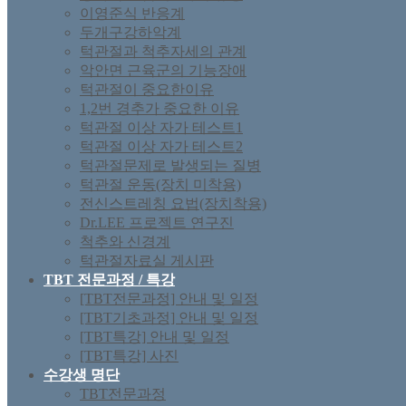
이영준식 반응계
두개구강하악계
턱관절과 척추자세의 관계
악안면 근육군의 기능장애
턱관절이 중요한이유
1,2번 경추가 중요한 이유
턱관절 이상 자가 테스트1
턱관절 이상 자가 테스트2
턱관절문제로 발생되는 질병
턱관절 운동(장치 미착용)
전신스트레칭 요법(장치착용)
Dr.LEE 프로젝트 연구진
척추와 신경계
턱관절자료실 게시판
TBT 전문과정 / 특강
[TBT전문과정] 안내 및 일정
[TBT기초과정] 안내 및 일정
[TBT특강] 안내 및 일정
[TBT특강] 사진
수강생 명단
TBT전문과정