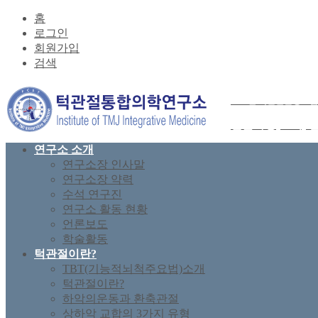
홈
로그인
회원가입
검색
2026년 턱관절균형요법
전문과정(37기) 
연구소 소개
연구소장 인사말
연구소장 약력
수석 연구진
연구소 활동 현황
언론보도
학술활동
턱관절이란?
TBT(기능적뇌척주요법)소개
턱관절이란?
하악의운동과 환축관절
상하악 교합의 3가지 유형