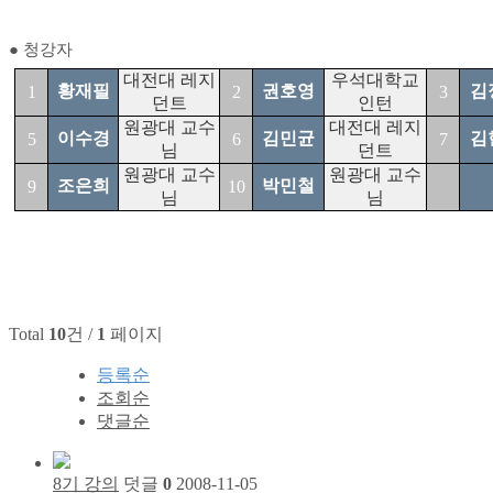
● 청강자
대전대 레지
우석대학교
황재필
권호영
김
1
2
3
던트
인턴
원광대 교수
대전대 레지
이수경
김민균
김
5
6
7
님
던트
원광대 교수
원광대 교수
조은희
박민철
9
10
님
님
Total
10
건 /
1
페이지
등록순
조회순
댓글순
8기 강의
덧글
0
2008-11-05