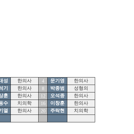
대성
한의사
문기영
한의사
4
석기
한의사
박종범
성형의
8
상훈
한의사
오석종
한의사
12
동수
치의학
이창훈
한의사
16
기열
한의사
주락현
치의학
20