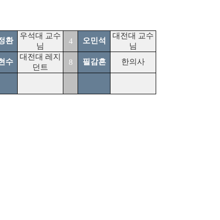
우석대 교수
대전대 교수
정환
오민석
4
님
님
대전대 레지
현수
필감흔
한의사
8
던트