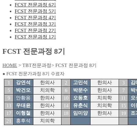
FCST 전문과정 6기
FCST 전문과정 5기
FCST 전문과정 4기
FCST 전문과정 3기
FCST 전문과정 2기
FCST 전문과정 1기
FCST 전문과정 8기
HOME
> TBT전문과정> FCST 전문과정 8기
● FCST 전문가과정 8기 수료자
강연석
한의사
고민석
한의사
김
1
2
3
박건모
치의학
박문수
한의사
박
5
6
7
안황용
한의사
오동호
치의학
오
9
10
11
우대윤
한의사
유춘식
치의학
이
13
14
15
이형철
한의사
임미양
한의사
조
17
18
19
홍후석
치의학
21