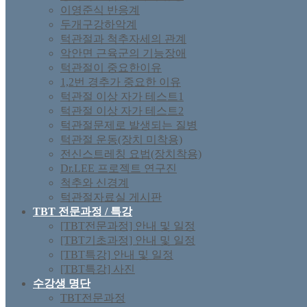
이영준식 반응계
두개구강하악계
턱관절과 척추자세의 관계
악안면 근육군의 기능장애
턱관절이 중요한이유
1,2번 경추가 중요한 이유
턱관절 이상 자가 테스트1
턱관절 이상 자가 테스트2
턱관절문제로 발생되는 질병
턱관절 운동(장치 미착용)
전신스트레칭 요법(장치착용)
Dr.LEE 프로젝트 연구진
척추와 신경계
턱관절자료실 게시판
TBT 전문과정 / 특강
[TBT전문과정] 안내 및 일정
[TBT기초과정] 안내 및 일정
[TBT특강] 안내 및 일정
[TBT특강] 사진
수강생 명단
TBT전문과정