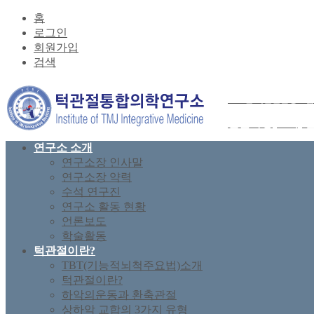
홈
로그인
회원가입
검색
2026년 턱관절균형요법
전문과정(37기) 
연구소 소개
연구소장 인사말
연구소장 약력
수석 연구진
연구소 활동 현황
언론보도
학술활동
턱관절이란?
TBT(기능적뇌척주요법)소개
턱관절이란?
하악의운동과 환축관절
상하악 교합의 3가지 유형